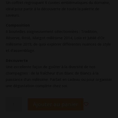
Un coffret regroupant 6 cuvées emblématiques du domaine,
idéal pour partir à la découverte de toute la palette de
saveurs.
Composition
6 bouteilles soigneusement sélectionnées : Tradition,
Réserve, Rosé, Margot millésime 2014, Lola et Jubilé d’Or
millésime 2019, de quoi explorer différentes nuances de style
et d’assemblage.
Découverte
Une excellente façon de goûter à la diversité de nos
champagnes : de la fraîcheur d’un Blanc de Blancs à la
puissance d’un millésime. Parfait en cadeau ou pour organiser
une dégustation complète chez soi.
quantité
Ajouter au panier
de
A
Le
l
Carton