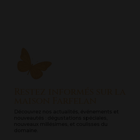
t
Découverte
e
r
n
a
t
i
v
e
:
Restez informés sur la
maison Farfelan
Découvrez nos actualités, événements et
nouveautés : dégustations spéciales,
nouveaux millésimes, et coulisses du
domaine.