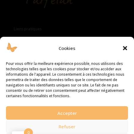
Liens pratiques
Mentions légales
Cookies
Politique de cookies
Pour vous offrir la meilleure expérience possible, nous utilisons des
technologies telles que les cookies pour stocker et/ou accéder aux
informations de l'appareil. Le consentement à ces technologies nous
Politique de confidentialité
permettra de traiter des données telles que le comportement de
navigation ou les identifiants uniques sur ce site. Le fait de ne pas
consentir ou de retirer son consentement peut affecter négativement
SUPPORT

certaines fonctionnalités et fonctions.
contact@champagnefarfelan.fr
Accepter
2026 Conception signée JeansonMarketing ✍️
Refuser
0