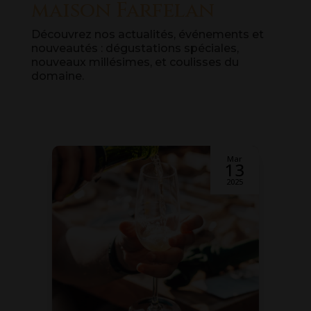
maison Farfelan
Découvrez nos actualités, événements et
nouveautés : dégustations spéciales,
nouveaux millésimes, et coulisses du
domaine.
r
Mar
3
13
5
2025