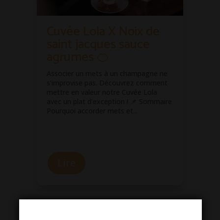
Cuvée Lola X Noix de
saint jacques sauce
e
agrumes 🍊
Associer un mets à un champagne ne
s’improvise pas. Découvrez comment
mettre en valeur notre Cuvée Lola
avec un plat d’exception ! 📌 Sommaire
Pourquoi accorder mets et...
e
Lire
VOIR TOUT