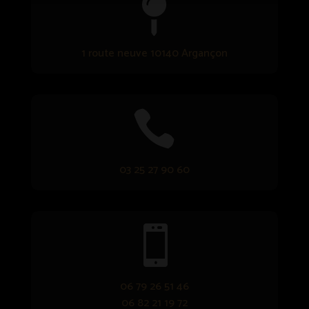

1 route neuve 10140 Argançon

03 25 27 90 60

06 79 26 51 46
06 82 21 19 72