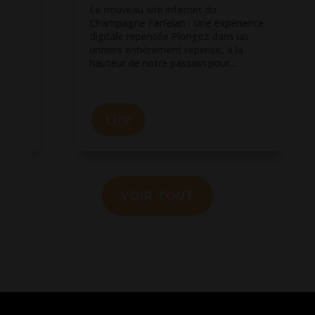
Le nouveau site internet du
Champagne Farfelan : Une expérience
e
digitale repensée Plongez dans un
univers entièrement repensé, à la
hauteur de notre passion pour...
Lire
VOIR TOUT