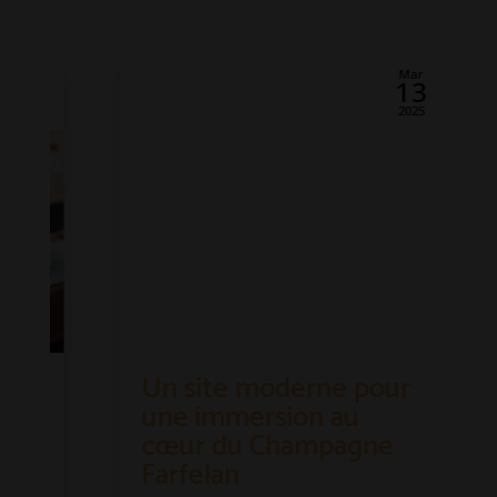
r
Mar
3
13
5
2025
Un site moderne pour
une immersion au
cœur du Champagne
Farfelan