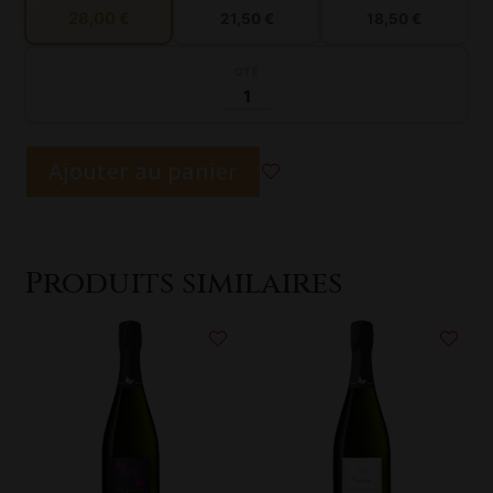
28,00 €
21,50 €
18,50 €
QTÉ
Ajouter au panier
A
l
t
e
Produits similaires
r
n
a
t
i
v
e
: