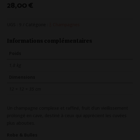
28,00
€
UGS :
9
Catégorie :
🍾 Champagnes
Informations complémentaires
Poids
1,8 kg
Dimensions
12 × 12 × 35 cm
Un champagne complexe et raffiné, fruit d’un vieillissement
prolongé en cave, destiné à ceux qui apprécient les cuvées
plus abouties.
Robe & Bulles