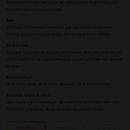
Brillance cristalline et jaune vif, parcouru de fines bulles qui
forment un cordon persistant.
Nez
Intensité aromatique marquée par des notes d’agrumes
(citron, pamplemousse rose), sur un fond floral délicat.
En bouche
Attaque veloutée et bouche onctueuse, avec des arômes de
citron confit et de pamplemousse sucré. La finale est vive et
longue.
Assemblage
40 % Pinot Noir, 40 % Pinot Meunier, 20 % Chardonnay
Accords Mets & Vins
Une cuvée gastronomique : se marie parfaitement avec des
bouchées à la reine, du ris de veau ou un millefeuille.
1 BOUTEILLE
À PARTIR DE 6
À PARTIR DE 18