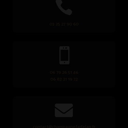

03 25 27 90 60

06 79 26 51 46
06 82 21 19 72

contact@champagnefarfelan.fr