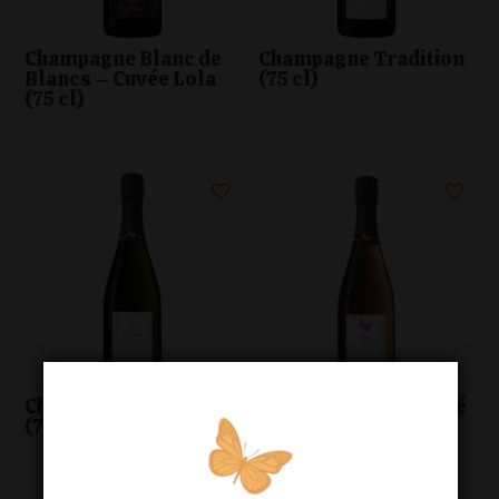
Champagne Blanc de
Champagne Tradition
Blancs – Cuvée Lola
(75 cl)
(75 cl)
Champagne Demi-Sec
Champagne Brut Rosé
(75 cl)
(75 cl)