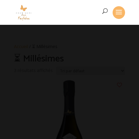
Accueil
/ ⏳ Millésimes
⏳ Millésimes
3 résultats affichés