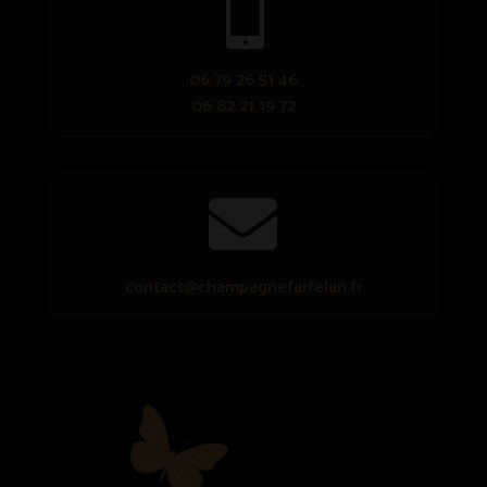

06 79 26 51 46
06 82 21 19 72

contact@champagnefarfelan.fr